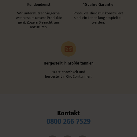
Kundendienst
15 Jahre Garantie
Wir unterstützen Sie gerne,
Produkte, die dafür konstruiert
wenn es um unsere Produkte
sind, ein Leben lang bespielt zu
geht. Zögern Sie nicht, uns
werden.
anzurufen.
Hergestellt in Großbritannien
100% entwickelt und
hergestellt in Großbritannien.
Kontakt
0800 266 7529