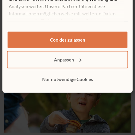
Analysen weiter. Unsere Partner führen diese
Informationen möglicherweise mit weiteren Daten
zusammen, die Sie ihnen bereitgestellt haben oder die
ARTIKEL
sie im Rahmen Ihrer Nutzung der Dienste gesammelt
Mit allen Sinnen lernen
haben.
Cookies zulassen
„Der intuitive Geist ist ein heiliges Geschenk und der rationale
Verstand ein treuer Diener. Wir haben eine Gesellschaft
erschaffen, die den Diener ehrt und das Geschenk vergessen
Anpassen
hat.“ (Albert Einstein) In den ersten Lebensjahren ist…
Nur notwendige Cookies