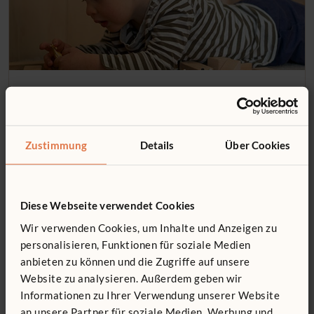
ARTIKEL
Freispiel zu Hause!
Im Moment, wo die COVID-19-Pandemie fast alle Bereiche
Zustimmung
Details
Über Cookies
unseres Lebens betrifft, befinden sich viele von uns in völlig
neuen Situationen. Da wir beispielsweise unsere Kinder nicht
in den Kindergarten schicken können, müssen wir sie jetzt zu…
Diese Webseite verwendet Cookies
Wir verwenden Cookies, um Inhalte und Anzeigen zu
personalisieren, Funktionen für soziale Medien
anbieten zu können und die Zugriffe auf unsere
Website zu analysieren. Außerdem geben wir
Informationen zu Ihrer Verwendung unserer Website
an unsere Partner für soziale Medien, Werbung und