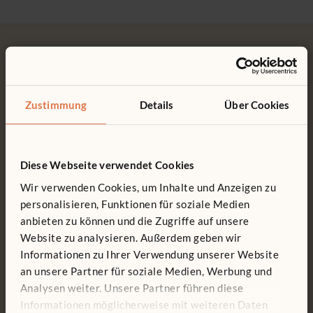
Natur und Umwelt
Forschen und Entdecken
Digitale Kompetenz und Medien
Kindliche Entwicklung
Zustimmung
Details
Über Cookies
Kostenlose Lieferung
Werkzeuglose Montage
Leitungs, Team- und Elternarbeit
Kostenlose Lieferung innerhalb
Kundenfreundliche
Deutschlands.
Konstruktionen machen jede
Pädagogische Ansätze
Montage einfach und
werkzeuglos.
Diese Webseite verwendet Cookies
Anregungen für die Praxis
Wir verwenden Cookies, um Inhalte und Anzeigen zu
Produktinformationen
personalisieren, Funktionen für soziale Medien
anbieten zu können und die Zugriffe auf unsere
Website zu analysieren. Außerdem geben wir
Kundendienst
15 Jahre Garantie
Informationen zu Ihrer Verwendung unserer Website
Wir unterstützen Sie gerne,
Produkte, die dafür konstruiert
an unsere Partner für soziale Medien, Werbung und
wenn es um unsere Produkte
sind, ein Leben lang bespielt zu
geht. Zögern Sie nicht, uns
werden.
Analysen weiter. Unsere Partner führen diese
anzurufen.
Informationen möglicherweise mit weiteren Daten