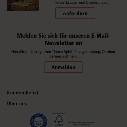
Kinderkrippen und Grundschulen.
Anfordern
Melden Sie sich für unseren E-Mail-
Newsletter an
Monatliche Beiträge zum Thema Spiel, Raumgestaltung, Outdoor-
Lernen und mehr.
Anmelden
Kundendienst
Kontaktdaten
Über uns
Auslandsvertrieb
Qualitätsprodukte
Häufig gestellte Fragen
Gesund und sicher