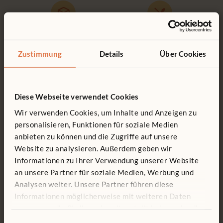
Kostenlose Lieferung
Werkzeuglose Montage
Kostenlose Lieferung innerhalb
Kundenfreundliche
Zustimmung
Details
Über Cookies
Deutschlands.
Konstruktionen machen jede
Montage einfach und
werkzeuglos.
Diese Webseite verwendet Cookies
Wir verwenden Cookies, um Inhalte und Anzeigen zu
personalisieren, Funktionen für soziale Medien
Kundendienst
15 Jahre Garantie
anbieten zu können und die Zugriffe auf unsere
Wir unterstützen Sie gerne,
Produkte, die dafür konstruiert
Website zu analysieren. Außerdem geben wir
wenn es um unsere Produkte
sind, ein Leben lang bespielt zu
Informationen zu Ihrer Verwendung unserer Website
geht. Zögern Sie nicht, uns
werden.
anzurufen.
an unsere Partner für soziale Medien, Werbung und
Analysen weiter. Unsere Partner führen diese
Informationen möglicherweise mit weiteren Daten
zusammen, die Sie ihnen bereitgestellt haben oder die
sie im Rahmen Ihrer Nutzung der Dienste gesammelt