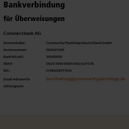
Bankverbindung
AGB
für Überweisungen
Garantie
Produktpflege
Commerzbank AG
Kontoinhaber:
Community Playthings Deutschland GmbH
Lieferung
Kontonummer:
583629100
Bankleitzahl:
50040000
IBAN:
DE63 5004 0000 0583 6291 00
BIC:
COBADEFFXXX
buchhaltung@communityplaythings.de
Email-Adresse für
Zahlungsavis: