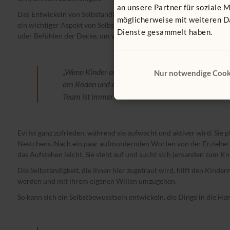
an unsere Partner für soziale 
Das Entwickeln von Selbständigkeit und Selbstkontrolle wird Selbs
möglicherweise mit weiteren Da
ein wichtiger Aspekt von Selbstregulierung. Kinder benutzen Lut
Dienste gesammelt haben.
oder Befühlen der Decke, um wieder einzuschlafen.
„Wenn Kinder aufwachen, ist das wirklich schön, denn
Nur notwendige Cook
am Boden und es ist gemütlich und sie können in 
Team ist immer in der Nähe.“
Evi ist ganz zufrieden, während sie aufwacht und aktiver wird. Sie p
Nestchens. Nach ein paar aufmunternden Worten von der Erzieherin i
das Aufstehen leicht. Sie steht auf und sucht sich jemanden zum K
Die Selbständigkeit, die ihnen hier zugetraut wird, hilft den Kinder
werden und mit ihrem eigenen Willen umzugehen.
So kann sich ein Selbstbewusstsein entwickeln, die Dinge in die 