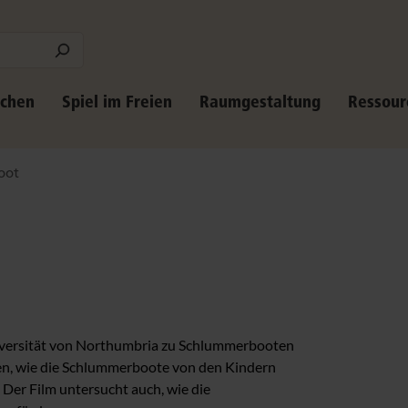
schen
Spiel im Freien
Raumgestaltung
Ressour
oot
Universität von Northumbria zu Schlummerbooten
ten, wie die Schlummerboote von den Kindern
Der Film untersucht auch, wie die