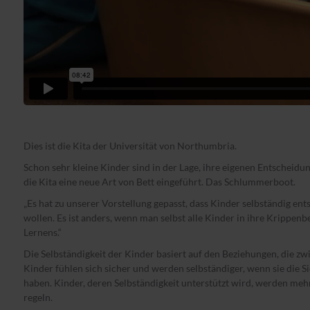
Dies ist die Kita der Universität von Northumbria.
Schon sehr kleine Kinder sind in der Lage, ihre eigenen Entscheidun
die Kita eine neue Art von Bett eingeführt. Das Schlummerboot.
„Es hat zu unserer Vorstellung gepasst, dass Kinder selbständig ent
wollen. Es ist anders, wenn man selbst alle Kinder in ihre Krippenbe
Lernens.“
Die Selbständigkeit der Kinder basiert auf den Beziehungen, die 
Kinder fühlen sich sicher und werden selbständiger, wenn sie die S
haben. Kinder, deren Selbständigkeit unterstützt wird, werden meh
regeln.