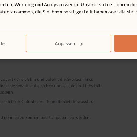
Medien, Werbung und Analysen weiter. Unsere Partner führen di
tregulierung genannt. Wieder einschlafen zu können ist
ten zusammen, die Sie ihnen bereitgestellt haben oder die sie
schen, Bewegungen oder Empfindungen wie Streicheln
 sie können einfach da liegen. Sie sind sicher
ies
Anpassen
ihrem eigenen Tempo aufwachen. Einer vom
lappert vor sich hin und befühlt die Grenzen ihres
st sie soweit, aufzustehen und zu spielen. Libby fällt
nuddeln.
n, sich ihrer Gefühle und Befindlichkeit bewusst zu
Hand nehmen zu können und kompetent zu werden.