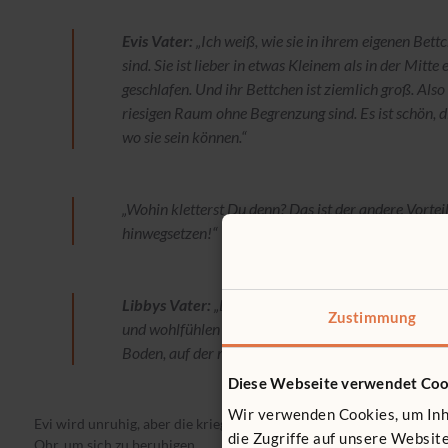
Evis Vater:
„Ich weiß, wie sie in ihrem eigenen Bett
sind. Sie ist lieber in etwas Kleinem als in der Mitte
geschlafen. Und ihr Bettchen ist ziemlich groß. Also 
riesigen Raum ohne Begrenzung sind. Es ist schön, d
wo sie sein können.“
„Wohin kletterst Du denn? Das ist der andere Vorte
hinwegsetzen!“
Libbys Vater:
„Da entsteht so etwas wie ein Kokon 
Zustimmung
und wohlfühlen kann. Aber sie können auch darin spi
Boden, auf der man sitzt oder so. Sie können auch a
Diese Webseite verwendet Coo
Wir verwenden Cookies, um Inha
Evi wird unruhig, aber die kriegt den Raum und die Zeit, die sie brau
die Zugriffe auf unsere Websi
Ohr, um sich zu beruhigen.