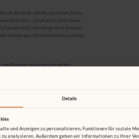
chen an das Ende rutscht, wo all ihre Teddys
 eines Bettchens – so hat sie bis jetzt immer
ich glaube nicht, dass sie gerne in so einem
iese kleinen, geschützten Bereiche zu haben,
il von Grenzen, man kann sich drüber
für die Kids, etwas, wo man sich reinkuscheln
Details
elen. Es ist nicht nur eine Matte auf dem
ls Spielbereich benutzt werden.“
kies
lte und Anzeigen zu personalisieren, Funktionen für soziale M
cht, um wieder fest einzuschlafen. Sie streichelt ihr
te zu analysieren. Außerdem geben wir Informationen zu Ihrer 