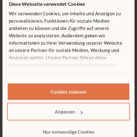
Diese Webseite verwendet Cookies
Wir verwenden Cookies, um Inhalte und Anzeigen zu
personalisieren, Funktionen für soziale Medien
anbieten zu können und die Zugriffe auf unsere
Website zu analysieren. Außerdem geben wir
Informationen zu Ihrer Verwendung unserer Website
Kostenlose Lieferung
Werkzeuglose Montage
an unsere Partner für soziale Medien, Werbung und
Kostenlose Lieferung innerhalb
Kundenfreundliche
Analysen weiter. Unsere Partner führen diese
Deutschlands.
Konstruktionen machen jede
Informationen möglicherweise mit weiteren Daten
Montage einfach und
werkzeuglos.
zusammen, die Sie ihnen bereitgestellt haben oder die
sie im Rahmen Ihrer Nutzung der Dienste gesammelt
haben.
Cookies zulassen
Kundendienst
15 Jahre Garantie
Anpassen
Wir unterstützen Sie gerne,
Produkte, die dafür konstruiert
wenn es um unsere Produkte
sind, ein Leben lang bespielt zu
geht. Zögern Sie nicht, uns
werden.
anzurufen.
Nur notwendige Cookies