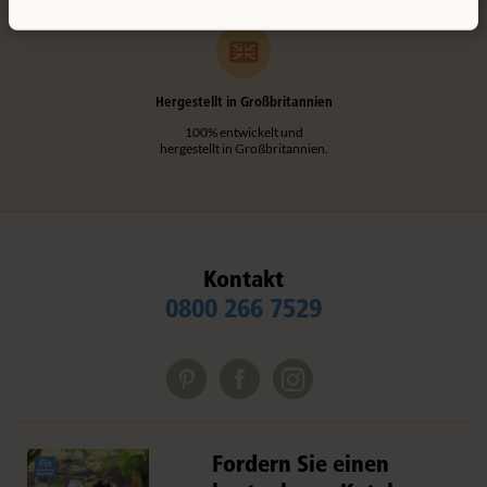
Hergestellt in Großbritannien
100% entwickelt und
hergestellt in Großbritannien.
Kontakt
0800 266 7529
Fordern Sie einen