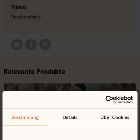
Videos
Produktvideos
Relevante Produkte
Zustimmung
Details
Über Cookies
In Kindertische für
draußen stöbern