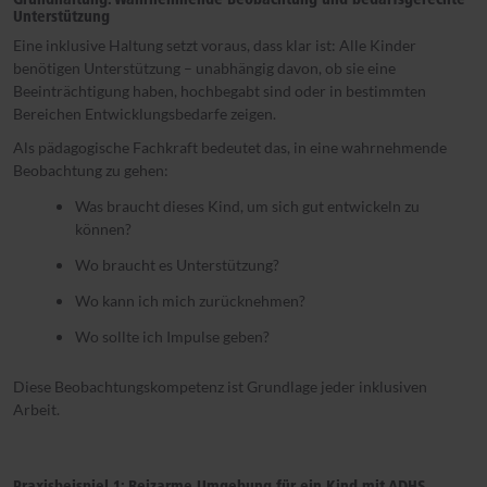
Unterstützung
Eine inklusive Haltung setzt voraus, dass klar ist: Alle Kinder
benötigen Unterstützung – unabhängig davon, ob sie eine
Beeinträchtigung haben, hochbegabt sind oder in bestimmten
Bereichen Entwicklungsbedarfe zeigen.
Als pädagogische Fachkraft bedeutet das, in eine wahrnehmende
Beobachtung zu gehen:
Was braucht dieses Kind, um sich gut entwickeln zu
können?
Wo braucht es Unterstützung?
Wo kann ich mich zurücknehmen?
Wo sollte ich Impulse geben?
Diese Beobachtungskompetenz ist Grundlage jeder inklusiven
Arbeit.
Praxisbeispiel 1: Reizarme Umgebung für ein Kind mit ADHS