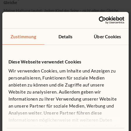
Gleiche
Meine Haltung lautet:
Jedem Kind das Seine – nicht allen das Gleiche.
Das ist ein hoher Anspruch an pädagogische Fachkräfte, denn er
erfordert regelmäßige Reflexion:
Passt unser Raumkonzept zu den Kindern, die wir derzeit
Zustimmung
Details
Über Cookies
betreuen?
Bietet der Raum allen Kindern das, was sie brauchen?
Diese Webseite verwendet Cookies
Vergleichbar mit einem Buffet sollten alle „satt werden“ können.
Wir verwenden Cookies, um Inhalte und Anzeigen zu
personalisieren, Funktionen für soziale Medien
anbieten zu können und die Zugriffe auf unsere
Raum als „Buffet“: Materialrotation und Sicherheit
Website zu analysieren. Außerdem geben wir
Dazu gehört auch, Materialien regelmäßig auszutauschen, um neue
Informationen zu Ihrer Verwendung unserer Website
Impulse zu setzen. Gleichzeitig sollte der Raum sicher und
ansprechend gestaltet sein – besonders für Kinder mit besonderen
an unsere Partner für soziale Medien, Werbung und
Bedürfnissen.
Analysen weiter. Unsere Partner führen diese
Informationen möglicherweise mit weiteren Daten
zusammen, die Sie ihnen bereitgestellt haben oder die