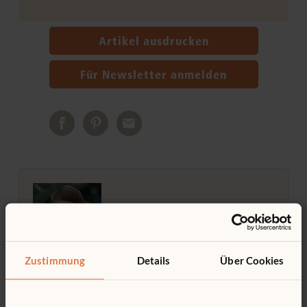
Artikel ausdrucken
Für Newsletter anmelden
AUTOR/IN
Dr. Pamela C. Phelps
Zustimmung
Details
Über Cookies
Dr. Pamela Phelps hat das Creative Pre-School
Model Program entwickelt und ist die Autorin
des Beyond Centers and Circle Time Konzepts.