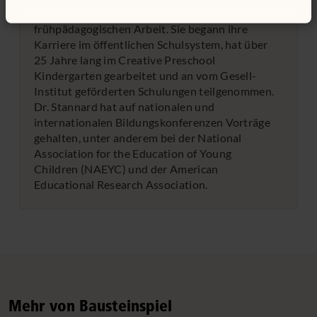
Dr. Stannard hat über 30 Jahre Erfahrung in der
frühpädagogischen Arbeit. Sie begann ihre
Karriere im öffentlichen Schulsystem, hat über
25 Jahre lang im Creative Preschool
Kindergarten gearbeitet und an vom Gesell-
Institut geförderten Schulungen teilgenommen.
Dr. Stannard hat auf nationalen und
internationalen Bildungskonferenzen Vorträge
gehalten, unter anderem bei der National
Association for the Education of Young
Children (NAEYC) und der American
Educational Research Association
.
Mehr von Bausteinspiel