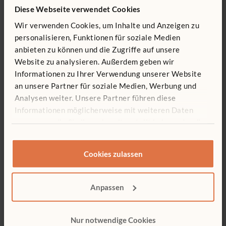
Diese Webseite verwendet Cookies
Sie setzt sich auf Landes- und Bundesebene in
den USA für Kleinkinder und ihre Familien ein.
Wir verwenden Cookies, um Inhalte und Anzeigen zu
Sie hat Artikel in Fachzeitschriften für
personalisieren, Funktionen für soziale Medien
Frühpädagogik und Sonderpädagogik
anbieten zu können und die Zugriffe auf unsere
veröffentlichts sowie in frühpädagogischen
Website zu analysieren. Außerdem geben wir
Einrichtungen geforscht und führt regelmäßig
Informationen zu Ihrer Verwendung unserer Website
Workshops für Pädagogen und Eltern über Spiel
an unsere Partner für soziale Medien, Werbung und
und Spielumgebungen, Verhaltensmanagement
Analysen weiter. Unsere Partner führen diese
und viele andere Themen im Zusammenhang
Informationen möglicherweise mit weiteren Daten
mit Kleinkindern durch. Weitere Informationen
finden Sie auf der
Website des CCCRT
.
zusammen, die Sie ihnen bereitgestellt haben oder die
sie im Rahmen Ihrer Nutzung der Dienste gesammelt
haben.
Cookies zulassen
AUTOR/IN
Anpassen
Dr. Laura L. Stannard
Nur notwendige Cookies