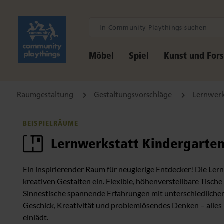
Möbel
Spiel
Kunst und For
Raumgestaltung
Gestaltungsvorschläge
Lernwerk
BEISPIELRÄUME
Lernwerkstatt Kindergarte
Ein inspirierender Raum für neugierige Entdecker! Die Ler
kreativen Gestalten ein. Flexible, höhenverstellbare Tisch
Sinnestische spannende Erfahrungen mit unterschiedlichen
Geschick, Kreativität und problemlösendes Denken – alle
einlädt.