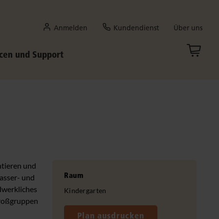
Anmelden
Kundendienst
Über uns
cen und Support
ntieren und
Raum
Wasser- und
dwerkliches
Kindergarten
Großgruppen
Plan ausdrucken