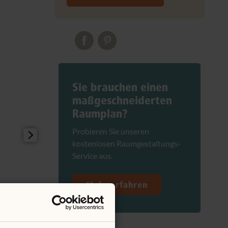
Sie brauchen einen
maßgeschneiderten
Raumplan?
Probieren Sie unseren
kostenlosen Raumgestaltungs-
Service aus.
Mehr erfahren