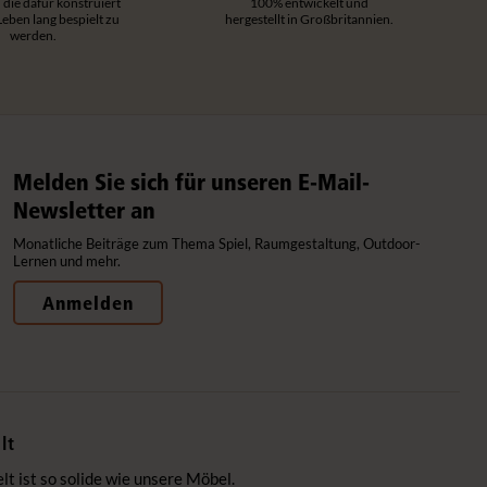
 die dafür konstruiert
100% entwickelt und
 Leben lang bespielt zu
hergestellt in Großbritannien.
werden.
Melden Sie sich für unseren E-Mail-
Newsletter an
Monatliche Beiträge zum Thema Spiel, Raumgestaltung, Outdoor-
Lernen und mehr.
Anmelden
lt
 ist so solide wie unsere Möbel.