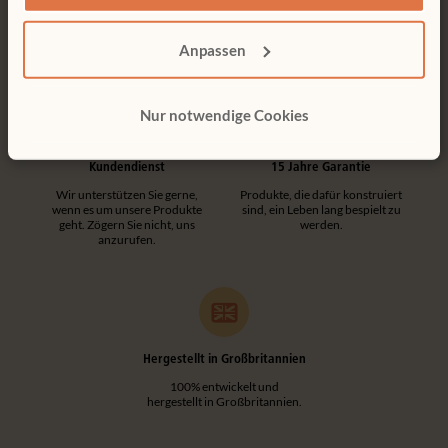
Kostenlose Lieferung innerhalb
Kundenfreundliche
Deutschlands.
Konstruktionen machen jede
Montage einfach und
werkzeuglos.
Anpassen
Nur notwendige Cookies
Kundendienst
15 Jahre Garantie
Wir unterstützen Sie gerne,
Produkte, die dafür konstruiert
wenn es um unsere Produkte
sind, ein Leben lang bespielt zu
geht. Zögern Sie nicht, uns
werden.
anzurufen.
Hergestellt in Großbritannien
100% entwickelt und
hergestellt in Großbritannien.