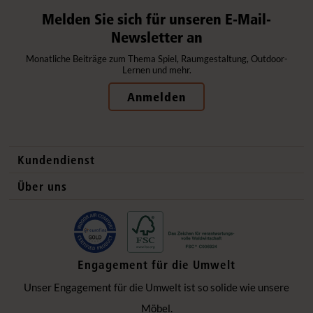
Melden Sie sich für unseren E-Mail-
Newsletter an
Monatliche Beiträge zum Thema Spiel, Raumgestaltung, Outdoor-
Lernen und mehr.
Anmelden
Kundendienst
Kontaktdaten
Über uns
Auslandsvertrieb
Qualitätsprodukte
Häufig gestellte Fragen
Gesund und sicher
Lieferung
Flexible Einrichtung
Engagement für die Umwelt
Datenschutzerklärung
Ökologisch verantwortlich
Unser Engagement für die Umwelt ist so solide wie unsere
Impressum
Einzigartige Zusammenarbeit
Möbel.