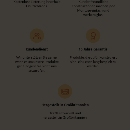
Kostenlose Lieferung innerhalb
Kundenfreundliche
Deutschlands.
Konstruktionen machen jede
Montage einfach und
werkzeuglos.
Kundendienst
15 Jahre Garantie
Wir unterstützen Sie gerne,
Produkte, die dafür konstruiert
wenn es um unsere Produkte
sind, ein Leben lang bespielt zu
geht. Zögern Sie nicht, uns
werden.
anzurufen.
Hergestellt in Großbritannien
100% entwickelt und
hergestellt in Großbritannien.