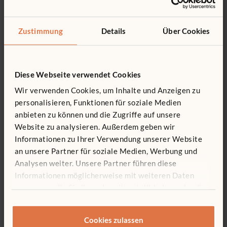
Outlast
Outlast Materialwagen
Outla
Zustimmung
Details
Über Cookies
Materialschrank
1.047 €
2.512
7.155 €
Diese Webseite verwendet Cookies
Wir verwenden Cookies, um Inhalte und Anzeigen zu
personalisieren, Funktionen für soziale Medien
anbieten zu können und die Zugriffe auf unsere
Website zu analysieren. Außerdem geben wir
Draußen lernen
Informationen zu Ihrer Verwendung unserer Website
an unsere Partner für soziale Medien, Werbung und
Analysen weiter. Unsere Partner führen diese
Informationen möglicherweise mit weiteren Daten
zusammen, die Sie ihnen bereitgestellt haben oder die
sie im Rahmen Ihrer Nutzung der Dienste gesammelt
haben.
Cookies zulassen