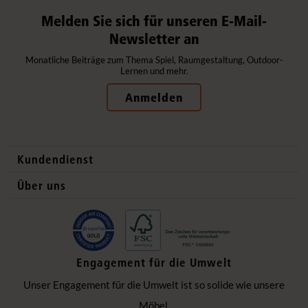
Melden Sie sich für unseren E-Mail-
Newsletter an
Monatliche Beiträge zum Thema Spiel, Raumgestaltung, Outdoor-
Lernen und mehr.
Anmelden
Kundendienst
Kontaktdaten
Über uns
Auslandsvertrieb
Qualitätsprodukte
Häufig gestellte Fragen
Gesund und sicher
Lieferung
Flexible Einrichtung
Engagement für die Umwelt
Datenschutzerklärung
Ökologisch verantwortlich
Unser Engagement für die Umwelt ist so solide wie unsere
Impressum
Einzigartige Zusammenarbeit
Möbel.