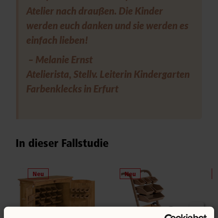
Atelier nach draußen. Die Kinder
werden euch danken und sie werden es
einfach lieben!
– Melanie Ernst
Atelierista, Stellv. Leiterin Kindergarten
Farbenklecks in Erfurt
In dieser Fallstudie