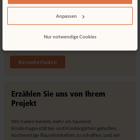
Anpassen
In diesem Themenheft beschreibt der Künstler und
Pädagoge Peter Moorhouse, wie wichtig das
Nur notwendige Cookies
Draußenlernen ist und welche Pädagogik dahinter
steht.
Herunterladen
Erzählen Sie uns von Ihrem
Projekt
Wir haben bereits mehr als tausend
Kindertagesstätten und Kindergärten geholfen,
hochwertige Räumlichkeiten zu schaffen, und wir