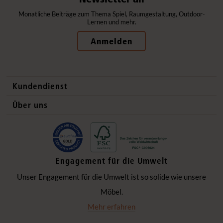
Monatliche Beiträge zum Thema Spiel, Raumgestaltung, Outdoor-
Lernen und mehr.
Anmelden
Kundendienst
Kontaktdaten
Über uns
Auslandsvertrieb
Qualitätsprodukte
Häufig gestellte Fragen
Gesund und sicher
Lieferung
Flexible Einrichtung
Engagement für die Umwelt
Datenschutzerklärung
Ökologisch verantwortlich
Unser Engagement für die Umwelt ist so solide wie unsere
Impressum
Einzigartige Zusammenarbeit
Möbel.
Hinter den Kulissen
Mehr erfahren