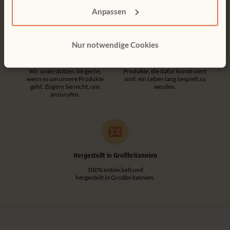
Anpassen
Nur notwendige Cookies
Kundendienst
15 Jahre Garantie
Wir unterstützen Sie gerne,
Produkte, die dafür konstruiert
wenn es um unsere Produkte
sind, ein Leben lang bespielt zu
geht. Zögern Sie nicht, uns
werden.
anzurufen.
Hergestellt in Großbritannien
100% entwickelt und
hergestellt in Großbritannien.