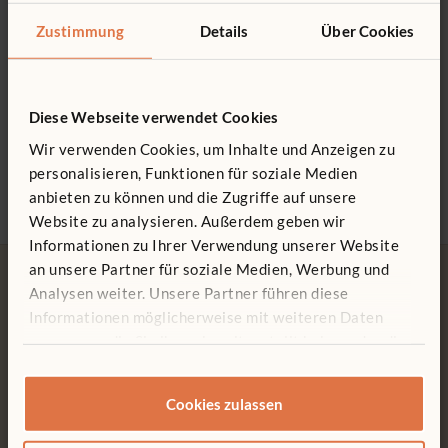
Zustimmung
Details
Über Cookies
Diese Webseite verwendet Cookies
Krippenstuhl Ergo
Krippenstuhl Essenszeit
Kripp
mit T
152 € - 155 €
172 € - 185 €
Wir verwenden Cookies, um Inhalte und Anzeigen zu
280 €
personalisieren, Funktionen für soziale Medien
Sitzhöhe wählen
Sitzhöhe wählen
Sitz
anbieten zu können und die Zugriffe auf unsere
Website zu analysieren. Außerdem geben wir
Informationen zu Ihrer Verwendung unserer Website
an unsere Partner für soziale Medien, Werbung und
Analysen weiter. Unsere Partner führen diese
Informationen möglicherweise mit weiteren Daten
zusammen, die Sie ihnen bereitgestellt haben oder die
sie im Rahmen Ihrer Nutzung der Dienste gesammelt
Kostenlose Lieferung
Werkzeuglose Montage
haben.
Kostenlose Lieferung innerhalb
Kundenfreundliche
Cookies zulassen
Deutschlands.
Konstruktionen machen jede
Montage einfach und
werkzeuglos.