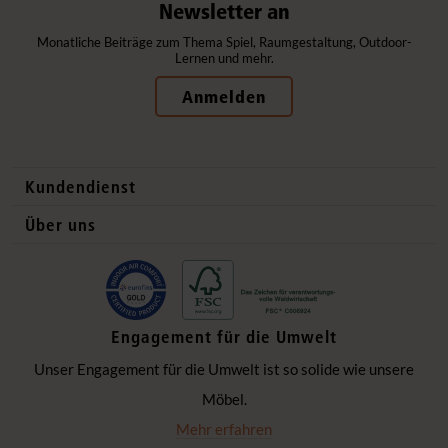
Newsletter an
Monatliche Beiträge zum Thema Spiel, Raumgestaltung, Outdoor-
Lernen und mehr.
Anmelden
Kundendienst
Kontaktdaten
Über uns
Auslandsvertrieb
Qualitätsprodukte
Häufig gestellte Fragen
Gesund und sicher
Lieferung
Flexible Einrichtung
Engagement für die Umwelt
Datenschutzerklärung
Ökologisch verantwortlich
Unser Engagement für die Umwelt ist so solide wie unsere
Impressum
Einzigartige Zusammenarbeit
Möbel.
Hinter den Kulissen
Mehr erfahren