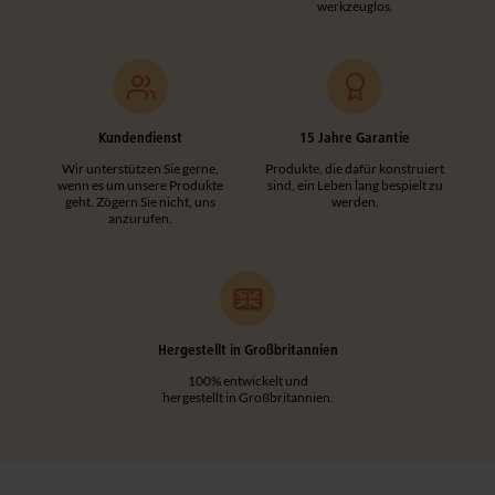
werkzeuglos.
Kundendienst
15 Jahre Garantie
Wir unterstützen Sie gerne,
Produkte, die dafür konstruiert
wenn es um unsere Produkte
sind, ein Leben lang bespielt zu
geht. Zögern Sie nicht, uns
werden.
anzurufen.
Hergestellt in Großbritannien
100% entwickelt und
hergestellt in Großbritannien.