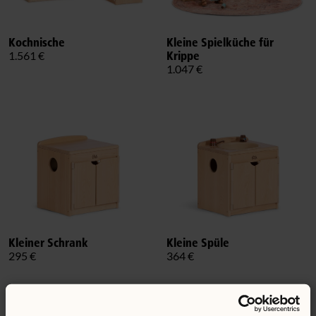
Kochnische
Kleine Spielküche für
Krippe
1.561 €
1.047 €
Kleiner Schrank
Kleine Spüle
295 €
364 €