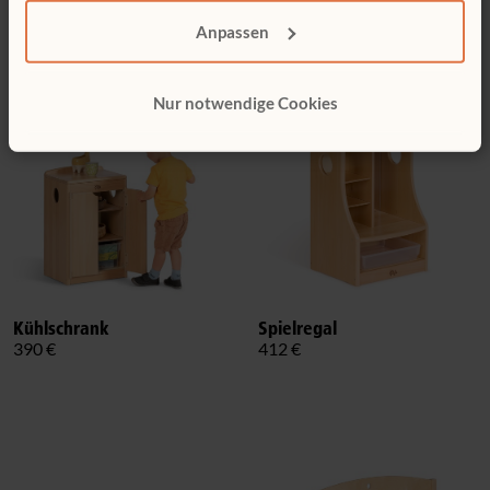
Herd und
Waschmaschine
Anpassen
Schubladenelement
334 €
568 €
Nur notwendige Cookies
Kühlschrank
Spielregal
390 €
412 €