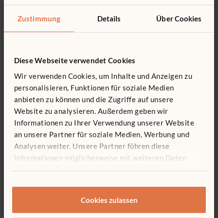
Zustimmung
Details
Über Cookies
Diese Webseite verwendet Cookies
Wir verwenden Cookies, um Inhalte und Anzeigen zu
Spüle und
Kleiner Herd
personalisieren, Funktionen für soziale Medien
Schubladenelement
351 €
anbieten zu können und die Zugriffe auf unsere
581 €
Website zu analysieren. Außerdem geben wir
Informationen zu Ihrer Verwendung unserer Website
an unsere Partner für soziale Medien, Werbung und
Analysen weiter. Unsere Partner führen diese
Informationen möglicherweise mit weiteren Daten
zusammen, die Sie ihnen bereitgestellt haben oder die
sie im Rahmen Ihrer Nutzung der Dienste gesammelt
haben.
Cookies zulassen