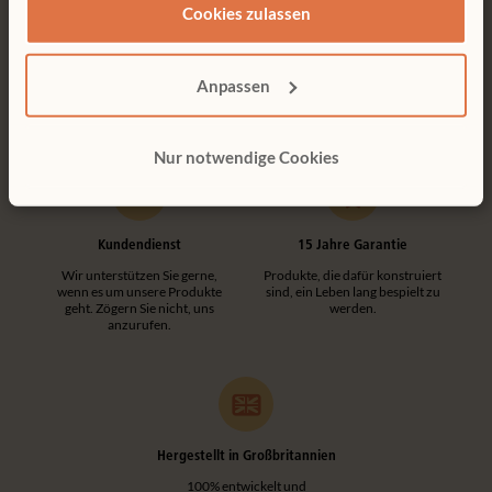
Cookies zulassen
Kostenlose Lieferung
Werkzeuglose Montage
Kostenlose Lieferung innerhalb
Kundenfreundliche
Deutschlands.
Konstruktionen machen jede
Anpassen
Montage einfach und
werkzeuglos.
Nur notwendige Cookies
Kundendienst
15 Jahre Garantie
Wir unterstützen Sie gerne,
Produkte, die dafür konstruiert
wenn es um unsere Produkte
sind, ein Leben lang bespielt zu
geht. Zögern Sie nicht, uns
werden.
anzurufen.
Hergestellt in Großbritannien
100% entwickelt und