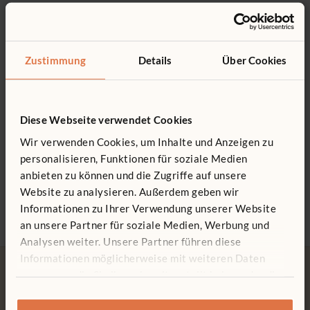
Besteht aus zwei Minibussen, zwei Autos und sechs
Das könnte Sie interessieren ...
Holzleuten
Sie finden nicht, was Sie suchen? Rufen Sie uns an.
Robuste Gummireifen
Zustimmung
Details
Über Cookies
0800 266 7529
Holzleute bestehen spielend den Kleinteile-Test gegen
Verschlucken
Alle Holzteile sind geschützt durch klaren, kindersicheren
Diese Webseite verwendet Cookies
Wasserlack
Wir verwenden Cookies, um Inhalte und Anzeigen zu
personalisieren, Funktionen für soziale Medien
Set mit vier großen
Flugzeug
Kiddi
anbieten zu können und die Zugriffe auf unsere
Fahrzeugen
101 €
172 €
Website zu analysieren. Außerdem geben wir
843 €
Größ
Informationen zu Ihrer Verwendung unserer Website
an unsere Partner für soziale Medien, Werbung und
Analysen weiter. Unsere Partner führen diese
Informationen möglicherweise mit weiteren Daten
zusammen, die Sie ihnen bereitgestellt haben oder die
sie im Rahmen Ihrer Nutzung der Dienste gesammelt
haben.