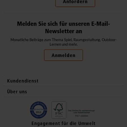
Anfordern
Melden Sie sich für unseren E-Mail-
Newsletter an
Monatliche Beiträge zum Thema Spiel, Raumgestaltung, Outdoor-
Lernen und mehr.
Anmelden
Kundendienst
Kontaktdaten
Über uns
Auslandsvertrieb
Qualitätsprodukte
Häufig gestellte Fragen
Gesund und sicher
Lieferung
Flexible Einrichtung
Engagement für die Umwelt
Datenschutzerklärung
Ökologisch verantwortlich