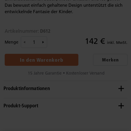
Das bewusst einfach gehaltene Design unterstützt die sich
entwickelnde Fantasie der Kinder.
D612
Artikelnummer:
142 €
Menge
inkl. MwSt.
In den Warenkorb
Merken
15 Jahre Garantie • Kostenloser Versand
Produktinformationen
Empfohlenes Alter
Produkt-Support
1–6 Jahre
Details
Gebrauchsanleitung: Holzauto und -minibus