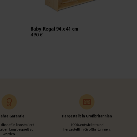
Raum
Baby-Regal 94 x 41 cm
2.67
490 €
Farb
Jahre Garantie
Hergestellt in Großbritannien
 die dafür konstruiert
100% entwickelt und
 Leben lang bespielt zu
hergestellt in Großbritannien.
werden.