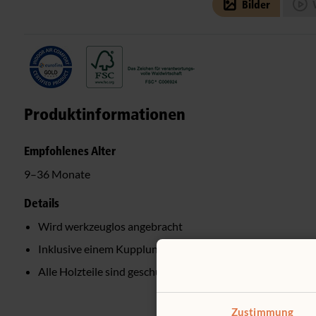
Bilder
V
Produktinformationen
Empfohlenes Alter
9–36 Monate
Details
Wird werkzeuglos angebracht
Inklusive einem Kupplungsstück
Alle Holzteile sind geschützt durch klaren, kindersichere
Zustimmung