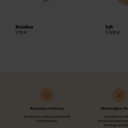
Rennbox
Sylt
270 €
1.500 €
Kostenlose Lieferung
Werkzeuglose M
Kostenlose Lieferung innerhalb
Kundenfreundl
Deutschlands.
Konstruktionen mac
Montage einfac