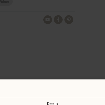
ideos
n Wasserlack
Details