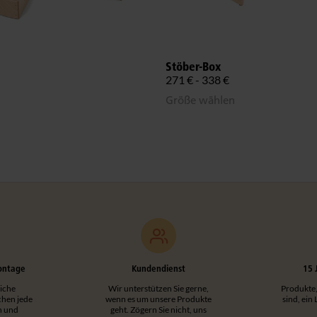
Stöber-Box
271 € - 338 €
Größe wählen
ontage
Kundendienst
15 
iche
Wir unterstützen Sie gerne,
Produkte,
hen jede
wenn es um unsere Produkte
sind, ein
h und
geht. Zögern Sie nicht, uns