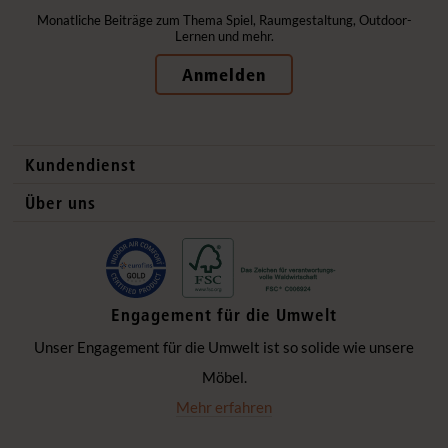
Monatliche Beiträge zum Thema Spiel, Raumgestaltung, Outdoor-
Lernen und mehr.
Anmelden
Kundendienst
Kontaktdaten
Über uns
Auslandsvertrieb
Qualitätsprodukte
Häufig gestellte Fragen
Gesund und sicher
Lieferung
Flexible Einrichtung
Engagement für die Umwelt
Datenschutzerklärung
Ökologisch verantwortlich
Unser Engagement für die Umwelt ist so solide wie unsere
Impressum
Einzigartige Zusammenarbeit
Möbel.
Hinter den Kulissen
Mehr erfahren