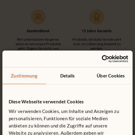
Kundendienst
15 Jahre Garantie
Wir unterstützen Sie gerne,
Produkte, die dafür konstruiert
wenn es um unsere Produkte
sind, ein Leben lang bespielt zu
geht. Zögern Sie nicht, uns
werden.
anzurufen.
Zustimmung
Details
Über Cookies
Hergestellt in Großbritannien
100% entwickelt und
Diese Webseite verwendet Cookies
hergestellt in Großbritannien.
Wir verwenden Cookies, um Inhalte und Anzeigen zu
personalisieren, Funktionen für soziale Medien
anbieten zu können und die Zugriffe auf unsere
Website zu analysieren. Außerdem geben wir