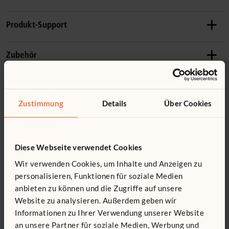
Details
Produkt-Support
In fünf Fächern aus durchsichtigem Kunststoff können
Bücher vollkommen sichtbar präsentiert werden
Zubehör
Gebrauchsanleitung: Roomscapes
Alle Holzteile sind geschützt durch klaren, kindersicheren
Wasserlack
Sie finden nicht, was Sie suchen? Rufen Sie uns an.
Paneele sind nicht freistehend
F982
Zustimmung
Details
Über Cookies
Gelenkpfosten
Wenn das Paneel an einer Wand montiert ist, liegt es in der
0800 266 7529
39 €
inkl. MwSt.
Verantwortung des Kunden, es sicher zu befestigen
Das könnte Sie interessieren ...
Länge:
81 cm
Diese Webseite verwendet Cookies
Für wichtige Informationen zur sicheren Gestaltung lesen
Wir verwenden Cookies, um Inhalte und Anzeigen zu
Sie bitte die
Roomscapes Richtlinien
Menge
personalisieren, Funktionen für soziale Medien
anbieten zu können und die Zugriffe auf unsere
In den Warenkorb
Merken
Website zu analysieren. Außerdem geben wir
Informationen zu Ihrer Verwendung unserer Website
an unsere Partner für soziale Medien, Werbung und