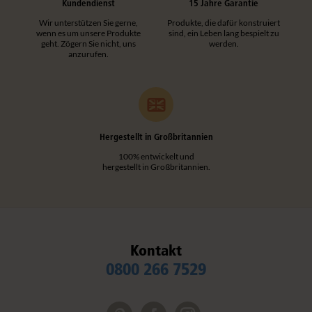
Kundendienst
15 Jahre Garantie
Wir unterstützen Sie gerne,
Produkte, die dafür konstruiert
wenn es um unsere Produkte
sind, ein Leben lang bespielt zu
geht. Zögern Sie nicht, uns
werden.
anzurufen.
Hergestellt in Großbritannien
100% entwickelt und
hergestellt in Großbritannien.
Kontakt
0800 266 7529