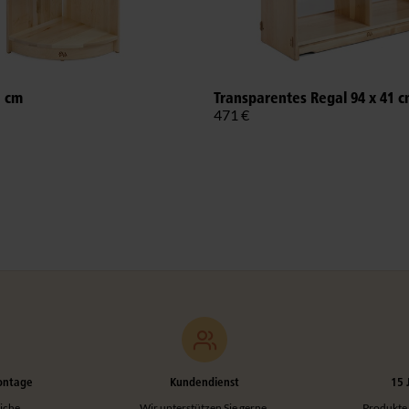
1 cm
Transparentes Regal 94 x 41 
471 €
ontage
Kundendienst
15 
iche
Wir unterstützen Sie gerne,
Produkte,