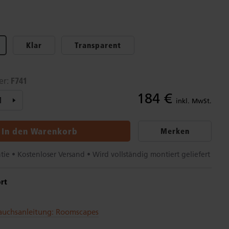
Klar
Transparent
F741
er:
184 €
inkl. MwSt.
In den Warenkorb
Merken
tie • Kostenloser Versand • Wird vollständig montiert geliefert
rt
auchsanleitung: Roomscapes