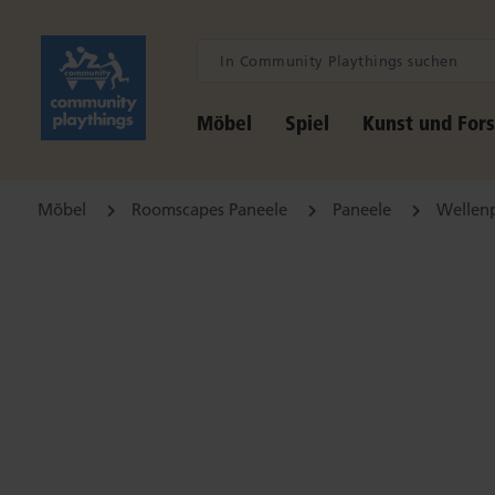
Möbel
Spiel
Kunst und For
Möbel
Roomscapes Paneele
Paneele
Wellenp