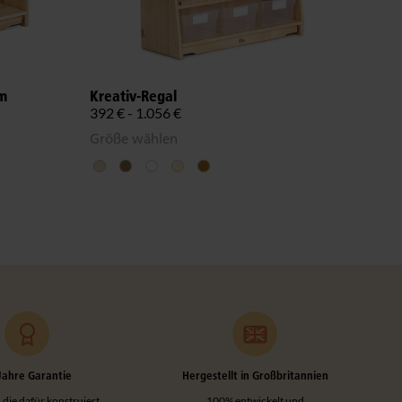
cm
Kreativ-Regal
Boge
392 € - 1.056 €
362 
Größe wählen
Jahre Garantie
Hergestellt in Großbritannien
 die dafür konstruiert
100% entwickelt und