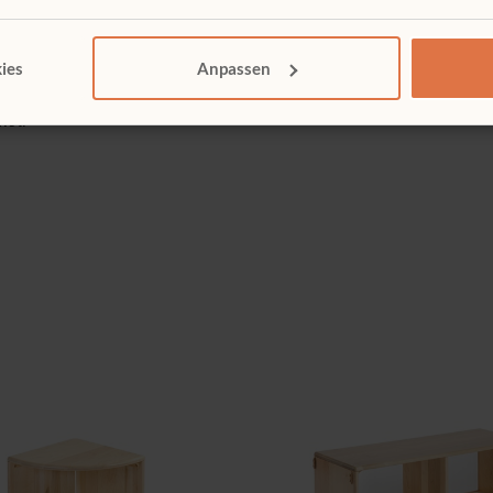
ies
Anpassen
ten
wSt.