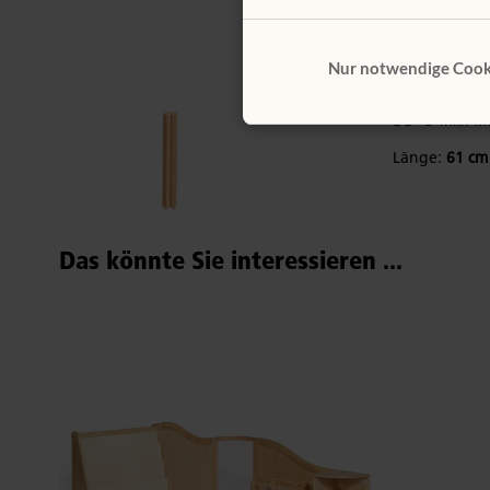
F979
Nur notwendige Cook
Gelenkpfos
35 €
inkl. M
Länge:
61 cm
Das könnte Sie interessieren ...