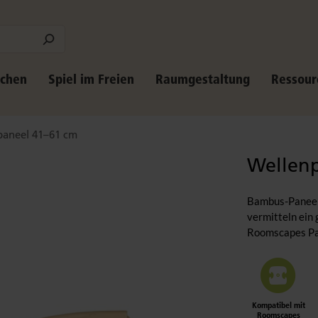
schen
Spiel im Freien
Raumgestaltung
Ressour
aneel 41–61 cm
Wellen
Bambus-Paneele
vermitteln ein 
Roomscapes Pan
Kompatibel mit
Roomscapes