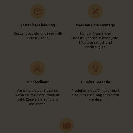
Kostenlose Lieferung
Werkzeuglose Montage
Kostenlose Lieferung innerhalb
Kundenfreundliche
Deutschlands.
Konstruktionen machen jede
Montage einfach und
werkzeuglos.
Kundendienst
15 Jahre Garantie
Wir unterstützen Sie gerne,
Produkte, die dafür konstruiert
wenn es um unsere Produkte
sind, ein Leben lang bespielt zu
geht. Zögern Sie nicht, uns
werden.
anzurufen.