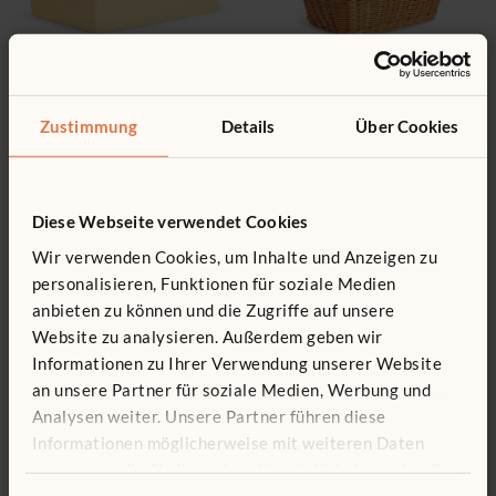
Materialbox
Korb
12 € - 15 €
14 € - 17 €
Zustimmung
Details
Über Cookies
Tiefe wählen
Tiefe wählen
Diese Webseite verwendet Cookies
Wir verwenden Cookies, um Inhalte und Anzeigen zu
personalisieren, Funktionen für soziale Medien
anbieten zu können und die Zugriffe auf unsere
Website zu analysieren. Außerdem geben wir
Informationen zu Ihrer Verwendung unserer Website
an unsere Partner für soziale Medien, Werbung und
Analysen weiter. Unsere Partner führen diese
Materialkorb
Eckkasten
Informationen möglicherweise mit weiteren Daten
17 € - 21 €
57 €
zusammen, die Sie ihnen bereitgestellt haben oder die
Tiefe wählen
sie im Rahmen Ihrer Nutzung der Dienste gesammelt