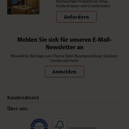
hochwertige Produkte für Kitas,
Kinderkrippen und Grundschulen.
Anfordern
Melden Sie sich für unseren E-Mail-
Newsletter an
Monatliche Beiträge zum Thema Spiel, Raumgestaltung, Outdoor-
Lernen und mehr.
Anmelden
Kundendienst
Kontaktdaten
Über uns
Auslandsvertrieb
Qualitätsprodukte
Häufig gestellte Fragen
Gesund und sicher