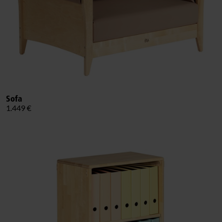
Sofa
1.449 €