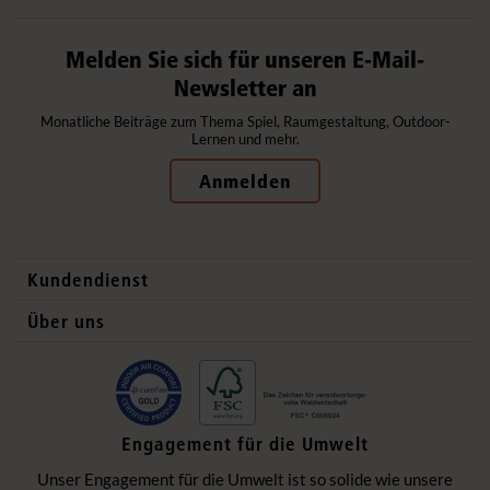
Melden Sie sich für unseren E-Mail-
Newsletter an
Monatliche Beiträge zum Thema Spiel, Raumgestaltung, Outdoor-
Lernen und mehr.
Anmelden
Kundendienst
Kontaktdaten
Über uns
Auslandsvertrieb
Qualitätsprodukte
Häufig gestellte Fragen
Gesund und sicher
Lieferung
Flexible Einrichtung
Engagement für die Umwelt
Datenschutzerklärung
Ökologisch verantwortlich
Unser Engagement für die Umwelt ist so solide wie unsere
Impressum
Einzigartige Zusammenarbeit