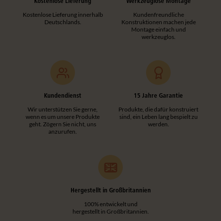
Kostenlose Lieferung
Werkzeuglose Montage
Kostenlose Lieferung innerhalb
Kundenfreundliche
Deutschlands.
Konstruktionen machen jede
Montage einfach und
werkzeuglos.
Kundendienst
15 Jahre Garantie
Wir unterstützen Sie gerne,
Produkte, die dafür konstruiert
wenn es um unsere Produkte
sind, ein Leben lang bespielt zu
geht. Zögern Sie nicht, uns
werden.
anzurufen.
Hergestellt in Großbritannien
100% entwickelt und
hergestellt in Großbritannien.