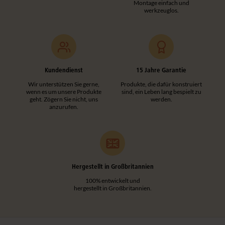
Montage einfach und
werkzeuglos.
Kundendienst
15 Jahre Garantie
Wir unterstützen Sie gerne,
Produkte, die dafür konstruiert
wenn es um unsere Produkte
sind, ein Leben lang bespielt zu
geht. Zögern Sie nicht, uns
werden.
anzurufen.
Hergestellt in Großbritannien
100% entwickelt und
hergestellt in Großbritannien.