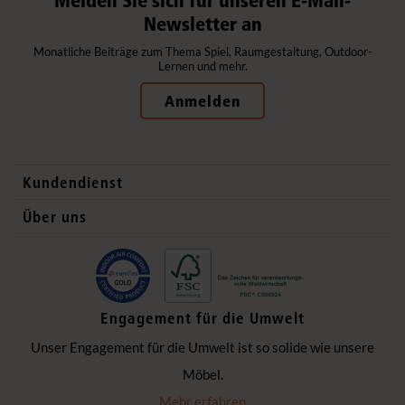
Newsletter an
Monatliche Beiträge zum Thema Spiel, Raumgestaltung, Outdoor-
Lernen und mehr.
Anmelden
Kundendienst
Kontaktdaten
Über uns
Auslandsvertrieb
Qualitätsprodukte
Häufig gestellte Fragen
Gesund und sicher
Lieferung
Flexible Einrichtung
Engagement für die Umwelt
Datenschutzerklärung
Ökologisch verantwortlich
Unser Engagement für die Umwelt ist so solide wie unsere
Impressum
Einzigartige Zusammenarbeit
Möbel.
Hinter den Kulissen
Mehr erfahren