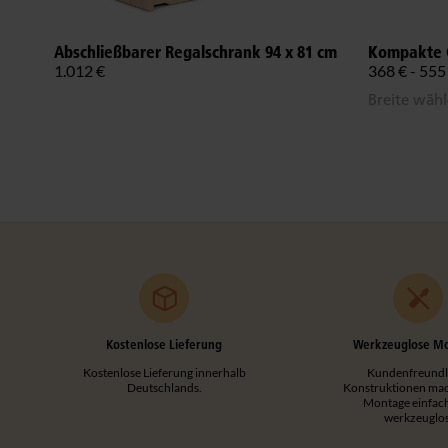
Abschließbarer Regalschrank 94 x 81 cm
Kompakte 
1.012 €
368 € - 555
Breite wäh
Kostenlose Lieferung
Werkzeuglose M
Kostenlose Lieferung innerhalb
Kundenfreundl
Deutschlands.
Konstruktionen mac
Montage einfac
werkzeuglos