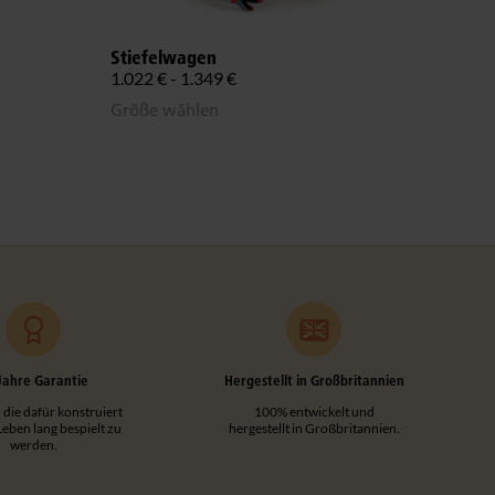
Mate
Stiefelwagen
776 €
1.022 € - 1.349 €
Größe wählen
Jahre Garantie
Hergestellt in Großbritannien
 die dafür konstruiert
100% entwickelt und
 Leben lang bespielt zu
hergestellt in Großbritannien.
werden.