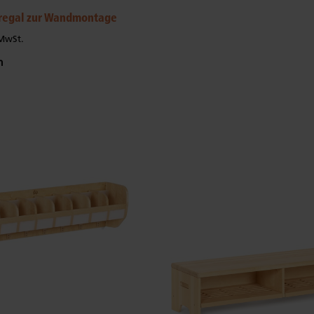
regal zur Wandmontage
 MwSt.
m