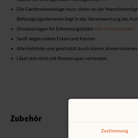
Die Garderobenablage muss sicher an der Wand befestigt
Befestigungselemente liegt in der Verantwortung des Ku
Druckvorlagen für Erkennungsbilder
hier herunterladen
Sanft abgerundete Ecken und Kanten
Alle Holzteile sind geschützt durch klaren, kindersicheren
Lässt sich nicht mit Roomscapes verbinden
Zubehör
Zustimmung