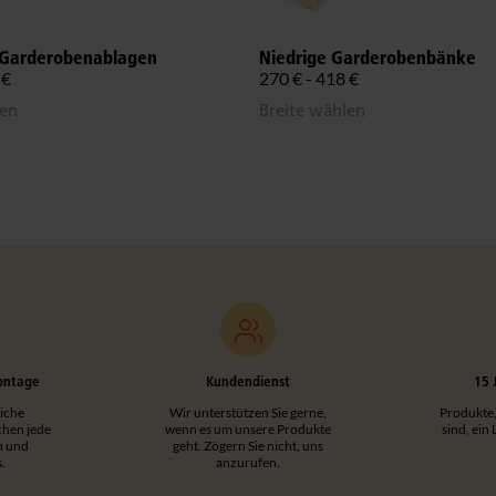
Garderobenablagen
Niedrige Garderobenbänke
 €
270 € - 418 €
len
Breite wählen
ontage
Kundendienst
15 
iche
Wir unterstützen Sie gerne,
Produkte,
hen jede
wenn es um unsere Produkte
sind, ein
h und
geht. Zögern Sie nicht, uns
.
anzurufen.