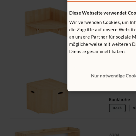
A342
Diese Webseite verwendet Coo
Ecklösung f
Wir verwenden Cookies, um Inha
108 €
inkl.
die Zugriffe auf unsere Websi
an unsere Partner für soziale 
möglicherweise mit weiteren Da
Dienste gesammelt haben.
A344
Nur notwendige Cook
Garderoben
167 €
inkl.
Bankhöhe
Hoch
N
A304