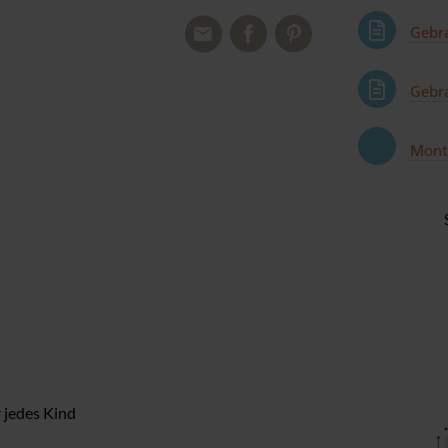
Gebr
Gebr
Mont
 jedes Kind