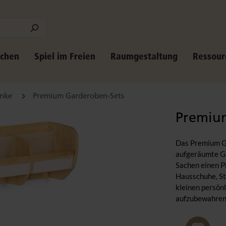
schen
Spiel im Freien
Raumgestaltung
Ressour
änke
Premium Garderoben-Sets
Premiu
Das Premium Ga
aufgeräumte Gar
Sachen einen P
Hausschuhe, St
kleinen persönl
aufzubewahren