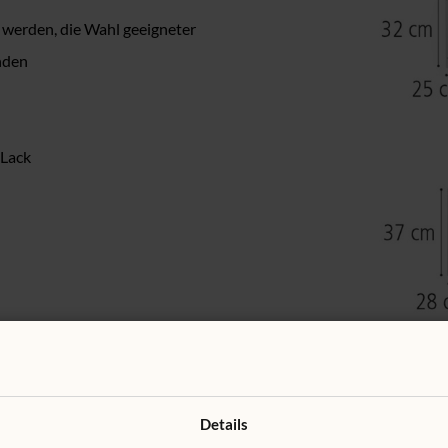
 werden, die Wahl geeigneter
nden
 Lack
Details