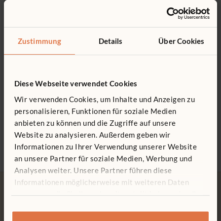
Das könnte Sie interessieren ...
0800 266 7529
Kann an diesen Regalen befestigt werden: F575, F576,
F633, F634, F665, F686, F696
Zustimmung
Details
Über Cookies
Aus robustem PETG
Diese Webseite verwendet Cookies
Wir verwenden Cookies, um Inhalte und Anzeigen zu
personalisieren, Funktionen für soziale Medien
Verstellbares Regal
Abschließbarer
Fäche
anbieten zu können und die Zugriffe auf unsere
94 x 81 cm
Regalschrank
729 €
94 x 81 cm
674 €
Website zu analysieren. Außerdem geben wir
1.012 €
Informationen zu Ihrer Verwendung unserer Website
an unsere Partner für soziale Medien, Werbung und
Analysen weiter. Unsere Partner führen diese
Informationen möglicherweise mit weiteren Daten
zusammen, die Sie ihnen bereitgestellt haben oder die
sie im Rahmen Ihrer Nutzung der Dienste gesammelt
haben.