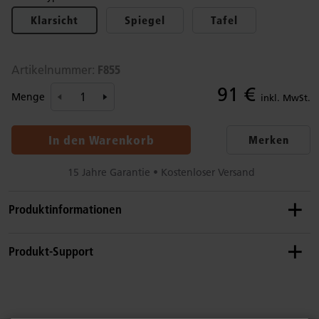
Klarsicht
Spiegel
Tafel
F855
Artikelnummer:
91 €
Menge
inkl. MwSt.
In den Warenkorb
Merken
15 Jahre Garantie • Kostenloser Versand
Produktinformationen
Empfohlenes Alter
Produkt-Support
0–8 Jahre
Details
Sie finden nicht, was Sie suchen? Rufen Sie uns an.
Für Regale, die 81 cm hoch und 94 cm lang sind.