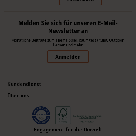
Melden Sie sich für unseren E-Mail-
Newsletter an
Monatliche Beiträge zum Thema Spiel, Raumgestaltung, Outdoor-
Lernen und mehr.
Anmelden
Kundendienst
Kontaktdaten
Über uns
Auslandsvertrieb
Qualitätsprodukte
Häufig gestellte Fragen
Gesund und sicher
Lieferung
Flexible Einrichtung
Engagement für die Umwelt
Datenschutzerklärung
Ökologisch verantwortlich