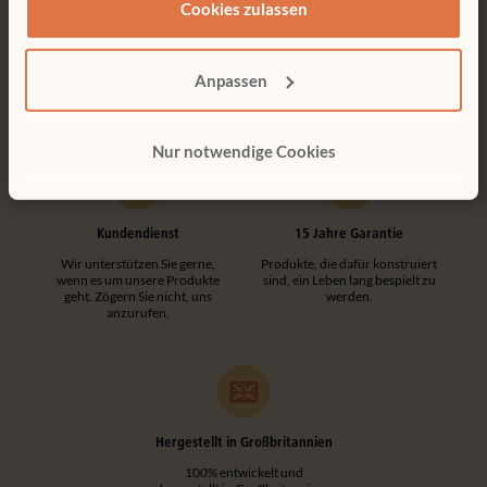
Cookies zulassen
Kostenlose Lieferung
Werkzeuglose Montage
Kostenlose Lieferung innerhalb
Kundenfreundliche
Deutschlands.
Konstruktionen machen jede
Anpassen
Montage einfach und
werkzeuglos.
Nur notwendige Cookies
Kundendienst
15 Jahre Garantie
Wir unterstützen Sie gerne,
Produkte, die dafür konstruiert
wenn es um unsere Produkte
sind, ein Leben lang bespielt zu
geht. Zögern Sie nicht, uns
werden.
anzurufen.
Hergestellt in Großbritannien
100% entwickelt und