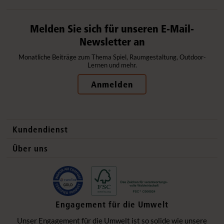
Melden Sie sich für unseren E-Mail-
Newsletter an
Monatliche Beiträge zum Thema Spiel, Raumgestaltung, Outdoor-
Lernen und mehr.
Anmelden
Kundendienst
Kontaktdaten
Über uns
Auslandsvertrieb
Qualitätsprodukte
Häufig gestellte Fragen
Gesund und sicher
Lieferung
Flexible Einrichtung
Engagement für die Umwelt
Datenschutzerklärung
Ökologisch verantwortlich
Unser Engagement für die Umwelt ist so solide wie unsere
Impressum