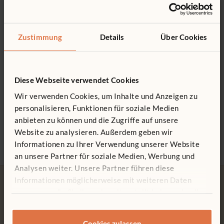
0800 266 7529
Kann an das Paneel F715 befestigt werden.
Aus robustem PETG
Zustimmung
Details
Über Cookies
Diese Webseite verwendet Cookies
Wir verwenden Cookies, um Inhalte und Anzeigen zu
Rechteck-Paneel
Gemütliche Ecke
Kusc
personalisieren, Funktionen für soziale Medien
81 x 94 cm
1.903 €
1.104
anbieten zu können und die Zugriffe auf unsere
197 €
Farbe
Website zu analysieren. Außerdem geben wir
Typ:
Pinnwand
wähl
Informationen zu Ihrer Verwendung unserer Website
an unsere Partner für soziale Medien, Werbung und
Analysen weiter. Unsere Partner führen diese
Informationen möglicherweise mit weiteren Daten
zusammen, die Sie ihnen bereitgestellt haben oder die
sie im Rahmen Ihrer Nutzung der Dienste gesammelt
haben.
Cookies zulassen