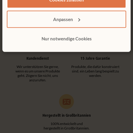
Kostenlose Lieferung
Werkzeuglose Montage
Kostenlose Lieferung innerhalb
Kundenfreundliche
Deutschlands.
Konstruktionen machen jede
Montage einfach und
Anpassen
werkzeuglos.
Nur notwendige Cookies
Kundendienst
15 Jahre Garantie
Wir unterstützen Sie gerne,
Produkte, die dafür konstruiert
wenn es um unsere Produkte
sind, ein Leben lang bespielt zu
geht. Zögern Sie nicht, uns
werden.
anzurufen.
Hergestellt in Großbritannien
100% entwickelt und
hergestellt in Großbritannien.