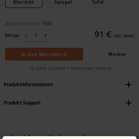
Klarsicht
Spiegel
Tafel
F886
Artikelnummer:
91 €
Menge
inkl. MwSt.
In den Warenkorb
Merken
15 Jahre Garantie • Kostenloser Versand
Produktinformationen
Empfohlenes Alter
Produkt-Support
0–8 Jahre
Details
Sie finden nicht, was Sie suchen? Rufen Sie uns an.
Für Paneele, die 81 cm hoch und 94 cm lang sind.
Das könnte Sie interessieren ...