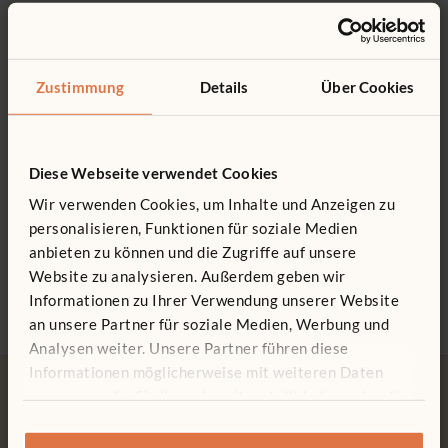
Das könnte Sie interessieren ...
0800 266 7529
Kann an diesen Regalen befestigt werden: F510, F511,
F512, F513, F514
Zustimmung
Details
Über Cookies
Aus robustem PETG
Diese Webseite verwendet Cookies
Wir verwenden Cookies, um Inhalte und Anzeigen zu
personalisieren, Funktionen für soziale Medien
Materialregal
Materialregal 71 cm
Lerns
71 x 61 cm
mit Whiteboard
2.480
anbieten zu können und die Zugriffe auf unsere
547 € - 728 €
930 €
Website zu analysieren. Außerdem geben wir
Farbe
Mate
Informationen zu Ihrer Verwendung unserer Website
an unsere Partner für soziale Medien, Werbung und
Analysen weiter. Unsere Partner führen diese
Informationen möglicherweise mit weiteren Daten
zusammen, die Sie ihnen bereitgestellt haben oder die
sie im Rahmen Ihrer Nutzung der Dienste gesammelt
haben.