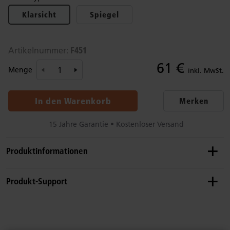
Klarsicht
Spiegel
F451
Artikelnummer:
61 €
Menge
inkl. MwSt.
In den Warenkorb
Merken
15 Jahre Garantie • Kostenloser Versand
Produktinformationen
Empfohlenes Alter
Produkt-Support
0–8 Jahre
Details
Sie finden nicht, was Sie suchen? Rufen Sie uns an.
Für Regale, die 61 cm hoch und 71 cm lang sind.