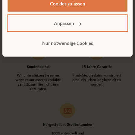
Cookies zulassen
Kostenlose Lieferung
Werkzeuglose Montage
Kostenlose Lieferung innerhalb
Kundenfreundliche
Deutschlands.
Konstruktionen machen jede
Anpassen
Montage einfach und
werkzeuglos.
Nur notwendige Cookies
Kundendienst
15 Jahre Garantie
Wir unterstützen Sie gerne,
Produkte, die dafür konstruiert
wenn es um unsere Produkte
sind, ein Leben lang bespielt zu
geht. Zögern Sie nicht, uns
werden.
anzurufen.
Hergestellt in Großbritannien
100% entwickelt und