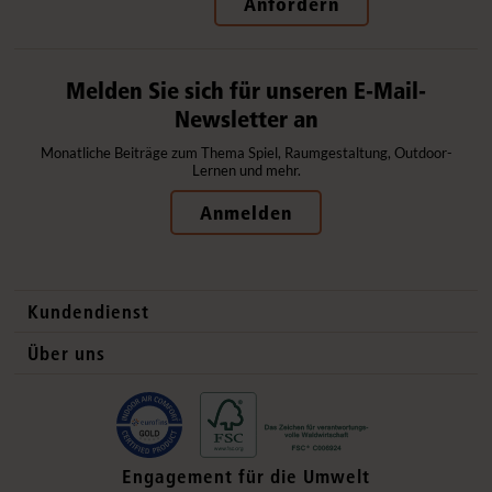
Anfordern
Melden Sie sich für unseren E-Mail-
Newsletter an
Monatliche Beiträge zum Thema Spiel, Raumgestaltung, Outdoor-
Lernen und mehr.
Anmelden
Kundendienst
Kontaktdaten
Über uns
Auslandsvertrieb
Qualitätsprodukte
Häufig gestellte Fragen
Gesund und sicher
Lieferung
Flexible Einrichtung
Engagement für die Umwelt
Datenschutzerklärung
Ökologisch verantwortlich