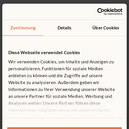
Sie finden nicht, was Sie suchen? Rufen Sie uns an.
Für Paneele, die 81 cm hoch und 63 cm lang sind.
Das könnte Sie interessieren ...
0800 266 7529
Kann an das Paneel F714 befestigt werden.
Aus robustem PETG
Zustimmung
Details
Über Cookies
Diese Webseite verwendet Cookies
Wir verwenden Cookies, um Inhalte und Anzeigen zu
personalisieren, Funktionen für soziale Medien
Rechteck-Paneel
Kurzes Wellenpaneel
Boge
anbieten zu können und die Zugriffe auf unsere
81 x 63 cm
61–81 cm
193 €
Website zu analysieren. Außerdem geben wir
150 €
189 € - 234 €
Typ 
Informationen zu Ihrer Verwendung unserer Website
Typ:
Pinnwand
Typ wählen
an unsere Partner für soziale Medien, Werbung und
Analysen weiter. Unsere Partner führen diese
Informationen möglicherweise mit weiteren Daten
zusammen, die Sie ihnen bereitgestellt haben oder die
sie im Rahmen Ihrer Nutzung der Dienste gesammelt