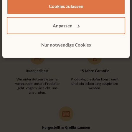
haben.
Cookies zulassen
Kostenlose Lieferung
Werkzeuglose Montage
Kostenlose Lieferung innerhalb
Kundenfreundliche
Anpassen
Deutschlands.
Konstruktionen machen jede
Montage einfach und
werkzeuglos.
Nur notwendige Cookies
Kundendienst
15 Jahre Garantie
Wir unterstützen Sie gerne,
Produkte, die dafür konstruiert
wenn es um unsere Produkte
sind, ein Leben lang bespielt zu
geht. Zögern Sie nicht, uns
werden.
anzurufen.
Hergestellt in Großbritannien