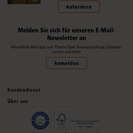
Anfordern
Melden Sie sich für unseren E-Mail-
Newsletter an
Monatliche Beiträge zum Thema Spiel, Raumgestaltung, Outdoor-
Lernen und mehr.
Anmelden
Kundendienst
Kontaktdaten
Über uns
Auslandsvertrieb
Qualitätsprodukte
Häufig gestellte Fragen
Gesund und sicher
Lieferung
Flexible Einrichtung