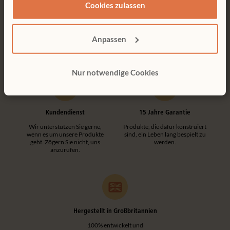
Cookies zulassen
Kostenlose Lieferung
Werkzeuglose Montage
Kostenlose Lieferung innerhalb
Kundenfreundliche
Deutschlands.
Konstruktionen machen jede
Anpassen
Montage einfach und
werkzeuglos.
Nur notwendige Cookies
Kundendienst
15 Jahre Garantie
Wir unterstützen Sie gerne,
Produkte, die dafür konstruiert
wenn es um unsere Produkte
sind, ein Leben lang bespielt zu
geht. Zögern Sie nicht, uns
werden.
anzurufen.
Hergestellt in Großbritannien
100% entwickelt und