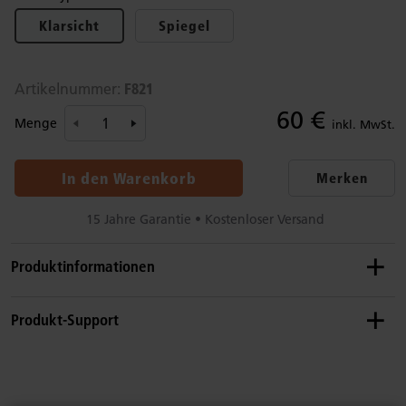
Klarsicht
Spiegel
F821
Artikelnummer:
60 €
Menge
inkl. MwSt.
In den Warenkorb
Merken
15 Jahre Garantie • Kostenloser Versand
Produktinformationen
Empfohlenes Alter
Produkt-Support
0–8 Jahre
Details
Sie finden nicht, was Sie suchen? Rufen Sie uns an.
Für Paneele, die 61 cm hoch und 63 cm lang sind.