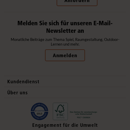
Anfordern
Melden Sie sich für unseren E-Mail-
Newsletter an
Monatliche Beiträge zum Thema Spiel, Raumgestaltung, Outdoor-
Lernen und mehr.
Anmelden
Kundendienst
Kontaktdaten
Über uns
Auslandsvertrieb
Qualitätsprodukte
Häufig gestellte Fragen
Gesund und sicher
Lieferung
Flexible Einrichtung
Engagement für die Umwelt
Datenschutzerklärung
Ökologisch verantwortlich