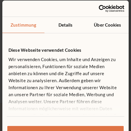
Das könnte Sie interessieren ...
0800 266 7529
Kann an diesen Paneelen befestigt werden: F713, F876
Aus robustem PETG
Zustimmung
Details
Über Cookies
Diese Webseite verwendet Cookies
Wir verwenden Cookies, um Inhalte und Anzeigen zu
personalisieren, Funktionen für soziale Medien
Rechteck-Paneel
Präsentations-
Lerns
61 x 124 cm
Fächerregal 124 cm
2.480
anbieten zu können und die Zugriffe auf unsere
213 €
1.294 €
Website zu analysieren. Außerdem geben wir
Farbe
Typ:
Pinnwand
Mate
Informationen zu Ihrer Verwendung unserer Website
an unsere Partner für soziale Medien, Werbung und
Analysen weiter. Unsere Partner führen diese
Informationen möglicherweise mit weiteren Daten
zusammen, die Sie ihnen bereitgestellt haben oder die
sie im Rahmen Ihrer Nutzung der Dienste gesammelt
haben.